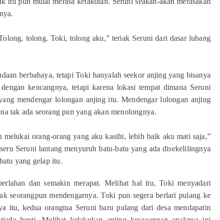
antik itu pun mulai merasa ketakutan. Seruni seakan-akan merasakan
nya.
olong, tolong. Toki, tolong aku,” teriak Seruni dari dasar lubang
aan berbahaya, tetapi Toki hanyalah seekor anjing yang bisanya
engan kencangnya, tetapi karena lokasi tempat dimana Seruni
 yang mendengar lolongan anjing itu. Mendengar lolongan anjing
rena tak ada seorang pun yang akan menolongnya.
melukai orang-orang yang aku kasihi, lebih baik aku mati saja,”
” seru Seruni lantang menyuruh batu-batu yang ada disekelilingnya
atu yang gelap itu.
 perlahan dan semakin merapat. Melihat hal itu, Toki menyadari
k seorangpun mendengarnya. Toki pun segera berlari pulang ke
a itu, kedua orangtua Seruni baru pulang dari desa mendapatin
tiada henti. Melihat kelakukan anjing kesayangan anaknya ini