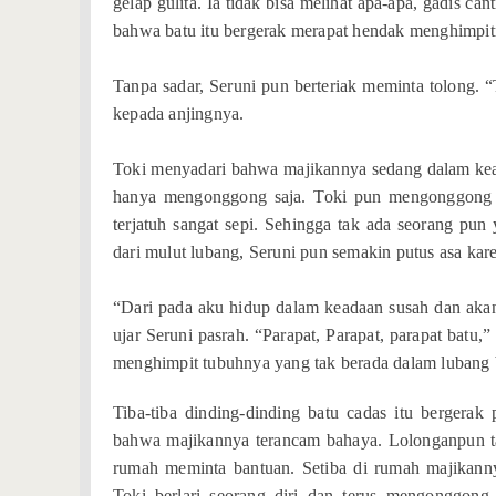
gelap gulita. Ia tidak bisa melihat apa-apa, gadis c
bahwa batu itu bergerak merapat hendak menghimpit
Tanpa sadar, Seruni pun berteriak meminta tolong. “T
kepada anjingnya.
Toki menyadari bahwa majikannya sedang dalam kead
hanya mengonggong saja. Toki pun mengonggong d
terjatuh sangat sepi. Sehingga tak ada seorang pun
dari mulut lubang, Seruni pun semakin putus asa ka
“Dari pada aku hidup dalam keadaan susah dan akan 
ujar Seruni pasrah. “Parapat, Parapat, parapat batu,
menghimpit tubuhnya yang tak berada dalam lubang b
Tiba-tiba dinding-dinding batu cadas itu bergerak
bahwa majikannya terancam bahaya. Lolonganpun ta
rumah meminta bantuan. Setiba di rumah majikanny
Toki berlari seorang diri dan terus mengonggong 