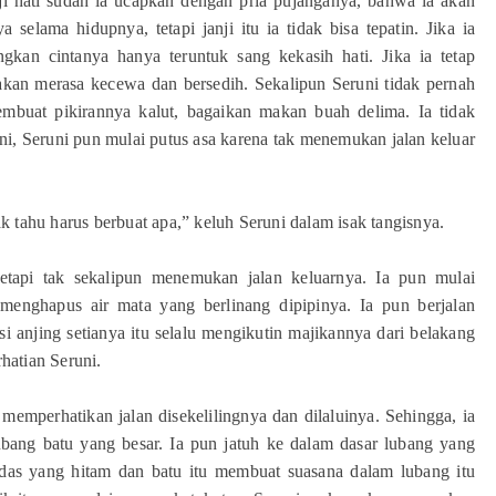
i hati sudah ia ucapkan dengan pria pujanganya, bahwa ia akan
lama hidupnya, tetapi janji itu ia tidak bisa tepatin. Jika ia
gkan cintanya hanya teruntuk sang kekasih hati. Jika ia tetap
kan merasa kecewa dan bersedih. Sekalipun Seruni tidak pernah
mbuat pikirannya kalut, bagaikan makan buah delima. Ia tidak
i, Seruni pun mulai putus asa karena tak menemukan jalan keluar
 tahu harus berbuat apa,” keluh Seruni dalam isak tangisnya.
tapi tak sekalipun menemukan jalan keluarnya. Ia pun mulai
 menghapus air mata yang berlinang dipipinya. Ia pun berjalan
i anjing setianya itu selalu mengikutin majikannya dari belakang
hatian Seruni.
 memperhatikan jalan disekelilingnya dan dilaluinya. Sehingga, ia
ubang batu yang besar. Ia pun jatuh ke dalam dasar lubang yang
adas yang hitam dan batu itu membuat suasana dalam lubang itu