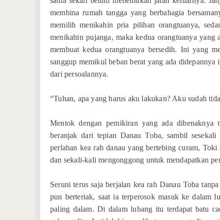
sama sekali belum menemukan jalan keluarnya. Janj
membina rumah tangga yang berbahagia bersamanya se
memilih menikahin pria pilihan orangtuanya, sedan
menikahin pujanga, maka kedua orangtuanya yang a
membuat kedua orangtuanya bersedih. Ini yang me
sanggup memikul beban berat yang ada didepannya in
dari persoalannya.
“Tuhan, apa yang harus aku lakukan? Aku sudah tidak
Mentok dengan pemikiran yang ada dibenaknya te
beranjak dari tepian Danau Toba, sambil sesekali
perlahan kea rah danau yang bertebing curam, Toki s
dan sekali-kali mengonggong untuk mendapatkan per
Seruni terus saja berjalan kea rah Danau Toba tanpa
pun berteriak, saat ia terperosok masuk ke dalam l
paling dalam. Di dalam lubang itu terdapat batu c