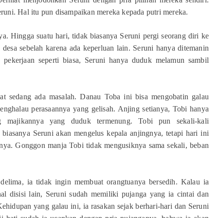
runi. Hal itu pun disampaikan mereka kepada putri mereka.
. Hingga suatu hari, tidak biasanya Seruni pergi seorang diri ke
e desa sebelah karena ada keperluan lain. Seruni hanya ditemanin
n pekerjaan seperti biasa, Seruni hanya duduk melamun sambil
at sedang ada masalah. Danau Toba ini bisa mengobatin galau
a menghalau perasaannya yang gelisah. Anjing setianya, Tobi hanya
g majikannya yang duduk termenung. Tobi pun sekali-kali
iasanya Seruni akan mengelus kepala anjingnya, tetapi hari ini
knya. Gonggon manja Tobi tidak mengusiknya sama sekali, beban
delima, ia tidak ingin membuat orangtuanya bersedih. Kalau ia
l disisi lain, Seruni sudah memiliki pujanga yang ia cintai dan
hidupan yang galau ini, ia rasakan sejak berhari-hari dan Seruni