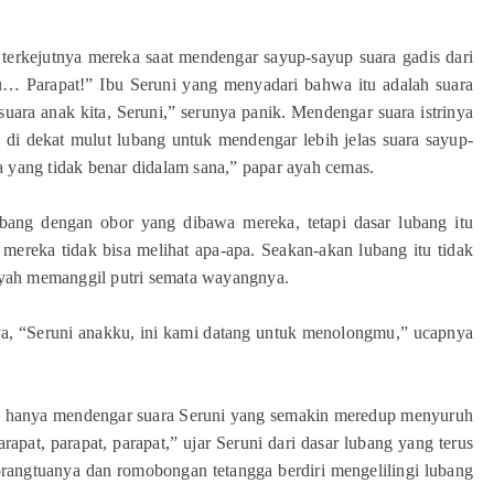
terkejutnya mereka saat mendengar sayup-sayup suara gadis dari
u… Parapat!” Ibu Seruni yang menyadari bahwa itu adalah suara
suara anak kita, Seruni,” serunya panik. Mendengar suara istrinya
a di dekat mulut lubang untuk mendengar lebih jelas suara sayup-
ada yang tidak benar didalam sana,” papar ayah cemas.
ang dengan obor yang dibawa mereka, tetapi dasar lubang itu
mereka tidak bisa melihat apa-apa. Seakan-akan lubang itu tidak
 ayah memanggil putri semata wayangnya.
a, “Seruni anakku, ini kami datang untuk menolongmu,” ucapnya
a hanya mendengar suara Seruni yang semakin meredup menyuruh
apat, parapat, parapat,” ujar Seruni dari dasar lubang yang terus
rangtuanya dan romobongan tetangga berdiri mengelilingi lubang