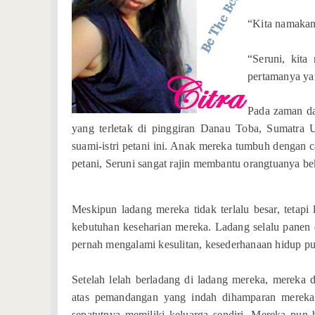
“Kita namakan 
“Seruni, kit
pertamanya ya
Pada zaman da
yang terletak di pinggiran Danau Toba, Sumatra 
suami-istri petani ini. Anak mereka tumbuh dengan c
petani, Seruni sangat rajin membantu orangtuanya bek
Meskipun ladang mereka tidak terlalu besar, tetapi
kebutuhan keseharian mereka. Ladang selalu panen d
pernah mengalami kesulitan, kesederhanaan hidup p
Setelah lelah berladang di ladang mereka, mereka 
atas pemandangan yang indah dihamparan mereka
sepatutnya memiliki keluarga sendiri. Mereka pun 