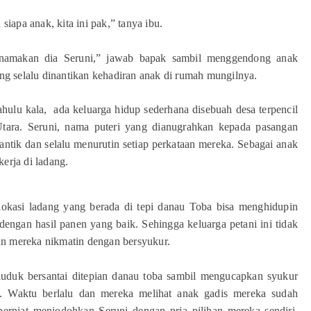
siapa anak, kita ini pak,” tanya ibu.
a namakan dia Seruni,” jawab bapak sambil menggendong anak
ng selalu dinantikan kehadiran anak di rumah mungilnya.
hulu kala, ada keluarga hidup sederhana disebuah desa terpencil
Utara. Seruni, nama puteri yang dianugrahkan kepada pasangan
antik dan selalu menurutin setiap perkataan mereka. Sebagai anak
erja di ladang.
 lokasi ladang yang berada di tepi danau Toba bisa menghidupin
engan hasil panen yang baik. Sehingga keluarga petani ini tidak
un mereka nikmatin dengan bersyukur.
duduk bersantai ditepian danau toba sambil mengucapkan syukur
. Waktu berlalu dan mereka melihat anak gadis mereka sudah
berniat menjodohkan Seruni dengan pria pilihan mereka sendiri.