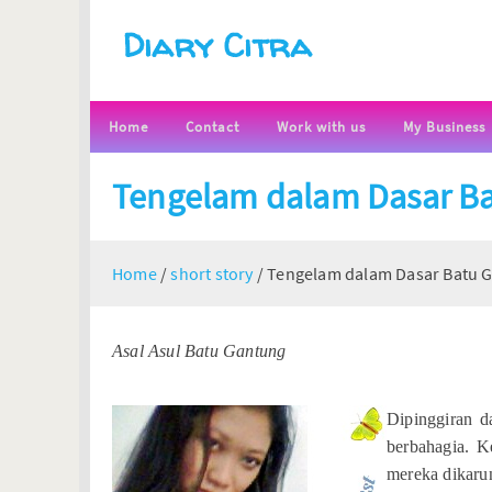
Diary Citra
Home
Contact
Work with us
My Business
Tengelam dalam Dasar Ba
Home
/
short story
/
Tengelam dalam Dasar Batu 
Asal Asul Batu Gantung
Dipinggiran d
berbahagia. K
mereka dikarun