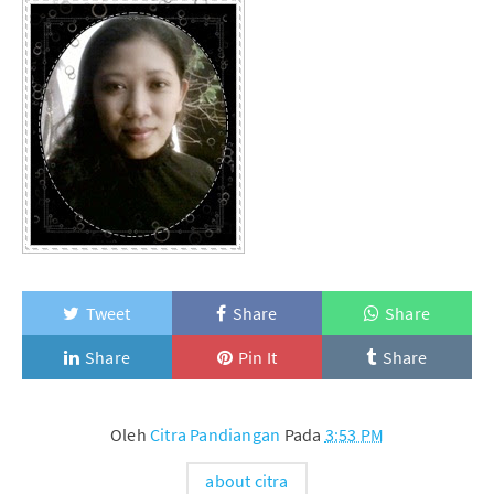
Tweet
Share
Share
Share
Pin It
Share
Oleh
Citra Pandiangan
Pada
3:53 PM
about citra