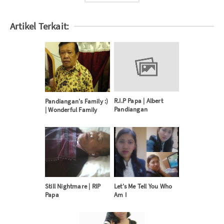
Artikel Terkait:
R.I.P Papa | Albert
Pandiangan's Family :)
Pandiangan
| Wonderful Family
Still Nightmare | RIP
Let's Me Tell You Who
Papa
Am I