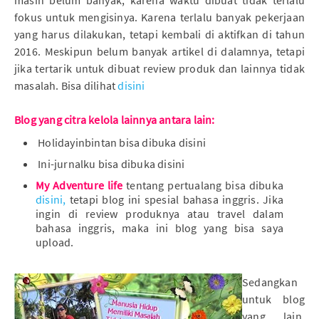
masih belum banyak, karena waktu dibuat tidak terlalu
fokus untuk mengisinya. Karena terlalu banyak pekerjaan
yang harus dilakukan, tetapi kembali di aktifkan di tahun
2016. Meskipun belum banyak artikel di dalamnya, tetapi
jika tertarik untuk dibuat review produk dan lainnya tidak
masalah. Bisa dilihat
disini
Blog yang citra kelola lainnya antara lain:
Holidayinbintan bisa dibuka disini
Ini-jurnalku bisa dibuka disini
My Adventure life
tentang pertualang bisa dibuka
disini,
tetapi blog ini spesial bahasa inggris. Jika
ingin di review produknya atau travel dalam
bahasa inggris, maka ini blog yang bisa saya
upload.
Sedangkan
untuk blog
yang lain,