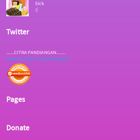
Sick
:(
Twitter
......CITRA PANDIANGAN.......
Tweets by @citrapandiangan
Pages
Donate