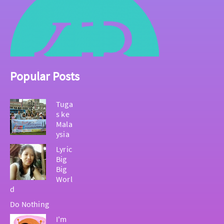
Popular Posts
Tuga
s ke
Mala
ysia
Lyric
Big
Big
Worl
d
Do Nothing
I'm