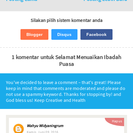
Silakan pilih sistem komentar anda
Blogger
Disqus
Facebook
1 komentar untuk Selamat Menuaikan Ibadah
Puasa
You've decided to leave a comment – that's great! Please
keep in mind that comments are moderated and please do
not use a spammy keyword. Thanks for stopping by! and
God bless us! Keep Creative and Health
Hapus
Wahyu Widyaningrum
Kamis, Juni 09, 2016