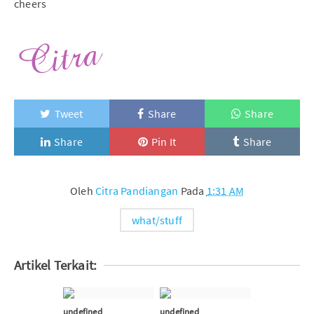
cheers
Tweet
Share
Share
Share
Pin It
Share
Oleh
Citra Pandiangan
Pada
1:31 AM
what/stuff
Artikel Terkait:
undefined
undefined