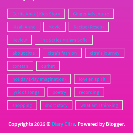
Cerita Anak | Kids Story
Ginger Adventure
Kisah Anne
Movie
Recipe (Resep)
Review
The Series Ma'am Sofie
about citra
citra's fashion
citra's journey
coretan
curhat
holiday (Play Imagination)
love en spirit
lyric of songs
poetry
recording
shopping
short story
what am I thinking
Copyrights
2026 ©
Diary Citra
. Powered by Blogger.