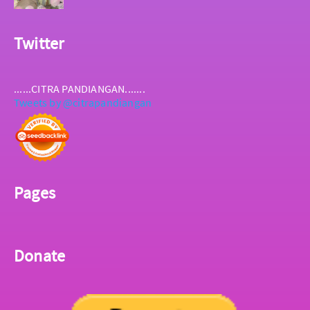
Twitter
......CITRA PANDIANGAN.......
Tweets by @citrapandiangan
Pages
Donate