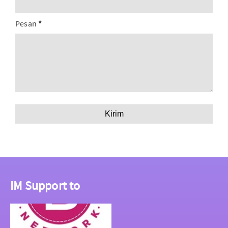
Pesan
*
IM Support to